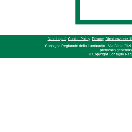
Note Legali
Cookie Policy
Privacy
Dichiarazione di 
Consiglio Regionale della Lombardia - Via Fabio Filzi
protocollo.generale
© Copyright Consiglio Region