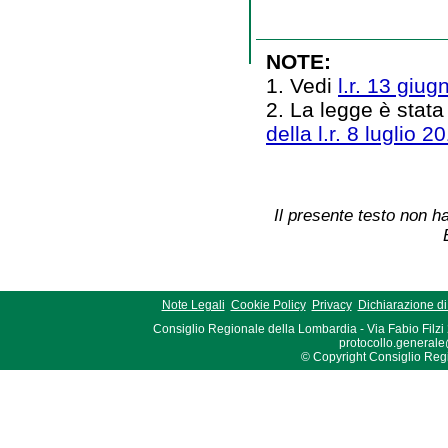
NOTE:
1. Vedi
l.r. 13 giug
2. La legge è stata
della l.r. 8 luglio 2
Il presente testo non ha
Note Legali
Cookie Policy
Privacy
Dichiarazione di 
Consiglio Regionale della Lombardia - Via Fabio Filzi
protocollo.generale
© Copyright Consiglio Region