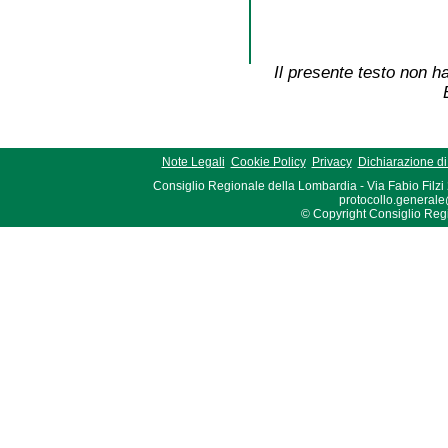
Il presente testo non ha
Note Legali
Cookie Policy
Privacy
Dichiarazione di 
Consiglio Regionale della Lombardia - Via Fabio Filzi
protocollo.generale
© Copyright Consiglio Region