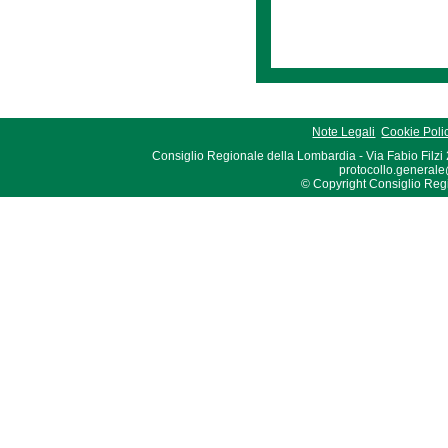
Note Legali
Cookie Poli
Consiglio Regionale della Lombardia - Via Fabio Filzi
protocollo.generale
© Copyright Consiglio Region