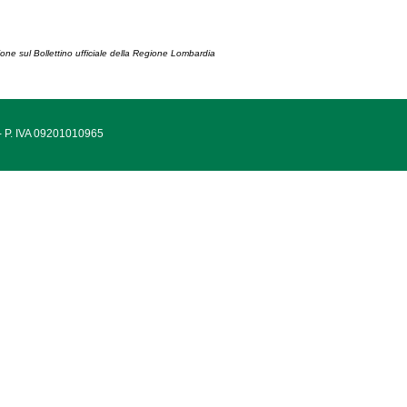
ione sul Bollettino ufficiale della Regione Lombardia
 - P. IVA 09201010965