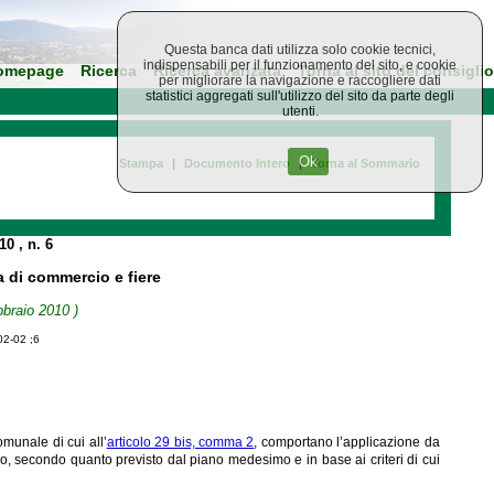
Questa banca dati utilizza solo cookie tecnici,
indispensabili per il funzionamento del sito, e cookie
omepage
Ricerca
Ricerca avanzata
Torna al sito del consiglio
per migliorare la navigazione e raccogliere dati
statistici aggregati sull'utilizzo del sito da parte degli
utenti.
Ok
Stampa
|
Documento Intero
|
Torna al Sommario
010
, n. 6
a di commercio e fiere
bbraio 2010 )
02-02 ;6
omunale di cui all’
articolo 29 bis, comma 2
, comportano l’applicazione da
 secondo quanto previsto dal piano medesimo e in base ai criteri di cui