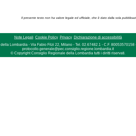
Il presente testo non ha valore legale ed ufficiale, che è dato dalla sola pubblicaz
Note Legali
Cookie Policy
Privacy
Dichiarazione di accessibilità
della Lombardia - Via Fabio Filzi 22, Milano - Tel. 02.67482.1 - C.F. 80053570158
protocollo.generale@pec.consiglio.regione.lombardia.it
© Copyright Consiglio Regionale della Lombardia tutti i diritti riservati.