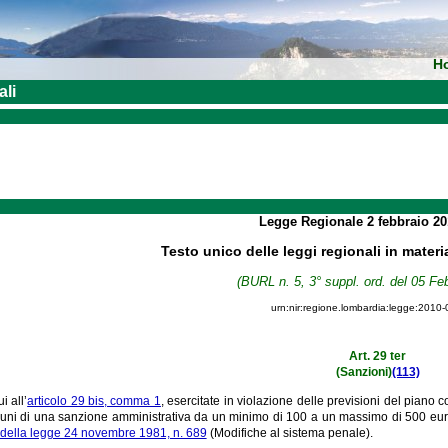
H
ali
Legge Regionale
2 febbraio 2
Testo unico delle leggi regionali in materi
(BURL n. 5, 3° suppl. ord. del 05 Fe
urn:nir:regione.lombardia:legge:2010-
Art. 29 ter
(Sanzioni)
(113)
i all’
articolo 29 bis, comma 1
, esercitate in violazione delle previsioni del piano c
uni di una sanzione amministrativa da un minimo di 100 a un massimo di 500 euro,
1 della legge 24 novembre 1981, n. 689
(Modifiche al sistema penale).