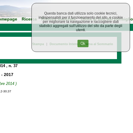
Questa banca dati utilizza solo cookie tecnici,
indispensabili per il funzionamento del sito, e cookie
omepage
Ricerca
Ricerca avanzata
Torna al sito del consiglio
per migliorare la navigazione e raccogliere dati
statistici aggregati sull'utilizzo del sito da parte degli
utenti.
Ok
Stampa
|
Documento Intero
|
Torna al Sommario
014
, n. 37
 - 2017
bre 2014 )
12-30;37