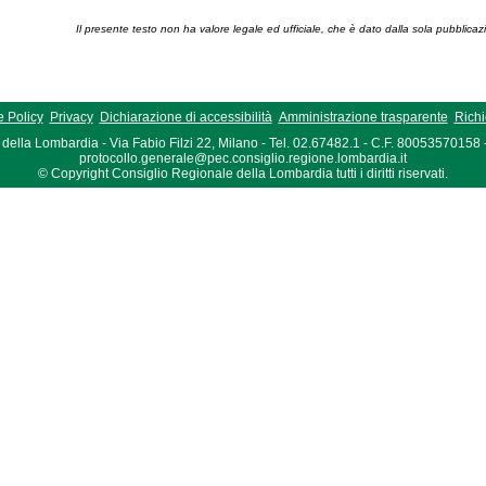
Il presente testo non ha valore legale ed ufficiale, che è dato dalla sola pubblicaz
 Policy
Privacy
Dichiarazione di accessibilità
Amministrazione trasparente
Richi
della Lombardia - Via Fabio Filzi 22, Milano - Tel. 02.67482.1 - C.F. 80053570158
protocollo.generale@pec.consiglio.regione.lombardia.it
© Copyright Consiglio Regionale della Lombardia tutti i diritti riservati.