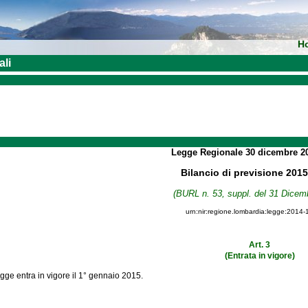
H
ali
Legge Regionale
30 dicembre 2
Bilancio di previsione 2015
(BURL n. 53, suppl. del 31 Dicem
urn:nir:regione.lombardia:legge:2014-
Art. 3
(Entrata in vigore)
gge entra in vigore il 1° gennaio 2015.