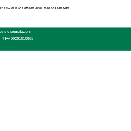
ione sul Bollettino ufficiale della Regione Lombardia
este e segnalazioni
 - P. IVA 09201010965