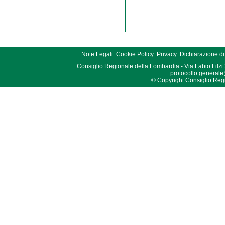
Note Legali
Cookie Policy
Privacy
Dichiarazione di 
Consiglio Regionale della Lombardia - Via Fabio Filzi
protocollo.generale
© Copyright Consiglio Region