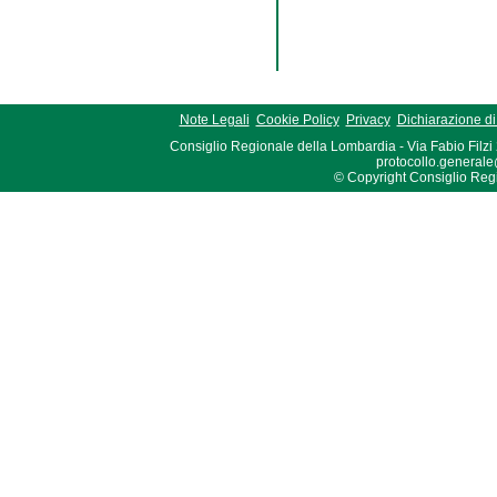
Note Legali
Cookie Policy
Privacy
Dichiarazione di 
Consiglio Regionale della Lombardia - Via Fabio Filzi
protocollo.generale
© Copyright Consiglio Region