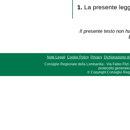
1.
La presente legg
Il presente testo non ha
Note Legali
Cookie Policy
Privacy
Dichiarazione di 
Consiglio Regionale della Lombardia - Via Fabio Filzi
protocollo.generale
© Copyright Consiglio Region