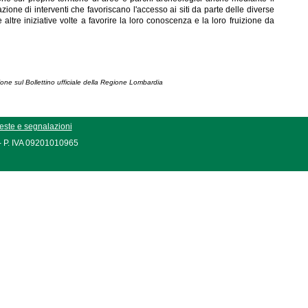
zazione di interventi che favoriscano l'accesso ai siti da parte delle diverse
 altre iniziative volte a favorire la loro conoscenza e la loro fruizione da
ione sul Bollettino ufficiale della Regione Lombardia
este e segnalazioni
 - P. IVA 09201010965