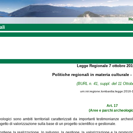
H
ali
Legge Regionale
7 ottobre 20
Politiche regionali in materia culturale 
(BURL n. 41, suppl. del 11 Ottob
urn:nir:regione.lombardia:legge:2016-
Art. 17
(Aree e parchi archeologic
eologici sono ambiti territoriali caratterizzati da importanti testimonianze arche
getto di valorizzazione sulla base di un progetto scientifico e gestionale.
stiene la realizzazione, lo sviluppo, la gestione, la valorizzazione e la promozio