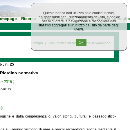
Questa banca dati utilizza solo cookie tecnici,
indispensabili per il funzionamento del sito, e cookie
omepage
Ricerca
Ricerca avanzata
Torna al sito del consiglio
per migliorare la navigazione e raccogliere dati
statistici aggregati sull'utilizzo del sito da parte degli
utenti.
Ok
Stampa
|
Documento Intero
|
Torna al Sommario
16
, n. 25
- Riordino normativo
re 2016 )
10-07;25
i)
ologiche e dalla compresenza di valori storici, culturali e paesaggistico-
ne sul proprio territorio di aree e parchi archeologici anche mediante il