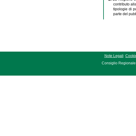
contributo all
tipologie di p
parte del pubb
Note Legali
Cookie
Consiglio Regionale 