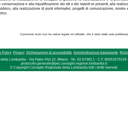
a conservazione e alla riqualificazione dei siti e dei reperti ivi presenti, alla realiz
ubblico, alla realizzazione di punti informativi, progetti di comunicazione, mostre e
lico.
Il presente testo non ha valore legale ed ufficiale, che è dato dalla sola pubblicaz
 Policy
Privacy
Dichiarazione di accessibilità
Amministrazione trasparente
Richi
della Lombardia - Via Fabio Filzi 22, Milano - Tel. 02.67482.1 - C.F. 80053570158
protocollo.generale@pec.consiglio.regione.lombardia.it
© Copyright Consiglio Regionale della Lombardia tutti i diritti riservati.