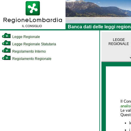
Banca dati delle leggi region
Legge Regionale
LEGGE
REGIONALE
Legge Regionale Statutaria
Regolamento Interno
Regolamento Regionale
Il Con
analis
Le va
Quest
l
i