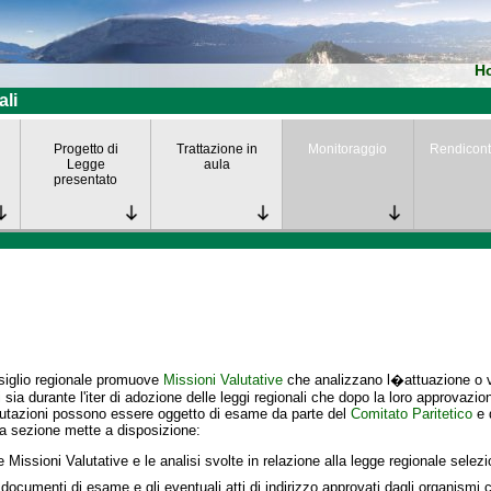
H
ali
Progetto di
Trattazione in
Monitoraggio
Rendicont
Legge
aula
presentato
siglio regionale promuove
Missioni Valutative
che analizzano l�attuazione o va
i
sia durante l'iter di adozione delle leggi regionali che dopo la loro approvazio
lutazioni possono essere oggetto di esame da parte del
Comitato Paritetico
e 
a sezione mette a disposizione:
e Missioni Valutative e le analisi svolte in relazione alla legge regionale selez
 documenti di esame e gli eventuali atti di indirizzo approvati dagli organismi c