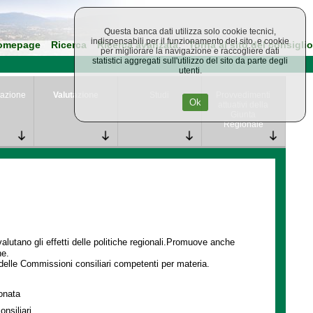
Questa banca dati utilizza solo cookie tecnici,
indispensabili per il funzionamento del sito, e cookie
omepage
Ricerca
Ricerca avanzata
Torna al sito del consiglio
per migliorare la navigazione e raccogliere dati
statistici aggregati sull'utilizzo del sito da parte degli
utenti.
azione
Valutazione
Studi
Provvedimenti
Ok
attuativi della
Giunta
Regionale
lutano gli effetti delle politiche regionali.Promuove anche
ne.
delle Commissioni consiliari competenti per materia.
ionata
onsiliari