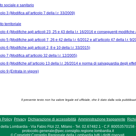
ito sociale e sanitario
colo 3 (Modifica all’articolo 7 della l.r. 33/2009)
to territoriale
colo 4 (Modifiche agli articoli 23, 25 e 43 della l.r. 16/2016 e conseguenti modifiche al
colo 5 (Modifiche agli articoli 7, 26 e 42 della l.r. 6/2012 e all’articolo 47 della l.r. 9/
colo 6 (Modifiche agli articoli 2, 8 e 10 della l.r. 33/2015)
colo 7 (Modifica all’articolo 32 della l.r. 12/2005)
colo 8 (Modifiche all’articolo 13 della l.r. 26/2014 e norma di salvaguardia degli effett
colo 9 (Entrata in vigore)
Il presente testo non ha valore legale ed ufficiale, che è dato dalla sola pubblicaz
 Policy
Privacy
Dichiarazione di accessibilità
Amministrazione trasparente
Richi
della Lombardia - Via Fabio Filzi 22, Milano - Tel. 02.67482.1 - C.F. 80053570158
protocollo.generale@pec.consiglio.regione.lombardia.it
© Copyright Consiglio Regionale della Lombardia tutti i diritti riservati.