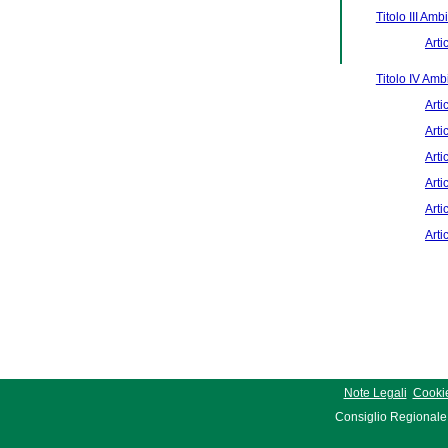
Titolo III Amb
Arti
Titolo IV Ambi
Arti
Arti
Arti
Arti
Arti
Arti
Note Legali
Cookie
Consiglio Regionale 