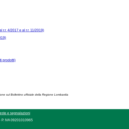
 r.r. 4/2017 e al r.r. 11/2019)
2019)
i prodotti)
ione sul Bollettino ufficiale della Regione Lombardia
este e segnalazioni
 - P. IVA 09201010965