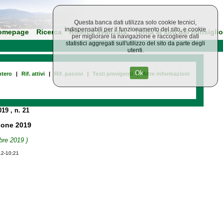
Questa banca dati utilizza solo cookie tecnici,
indispensabili per il funzionamento del sito, e cookie
omepage
Ricerca
Ricerca avanzata
Torna al sito del consiglio
per migliorare la navigazione e raccogliere dati
statistici aggregati sull'utilizzo del sito da parte degli
utenti.
Ok
tero
|
Rif. attivi
|
Rif. passivi
|
Testi previgenti
|
Altre informazioni
019
, n. 21
ione 2019
bre 2019 )
12-10;21