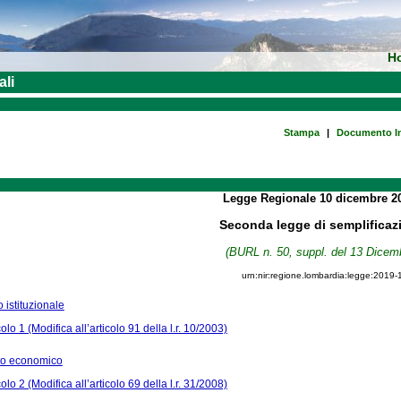
H
ali
Stampa
|
Documento In
Legge Regionale
10 dicembre 2
Seconda legge di semplificaz
(BURL n. 50, suppl. del 13 Dicem
urn:nir:regione.lombardia:legge:2019-
o istituzionale
colo 1 (Modifica all’articolo 91 della l.r. 10/2003)
ito economico
colo 2 (Modifica all’articolo 69 della l.r. 31/2008)