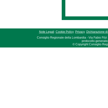
Note Legali
Cookie Policy
Privacy
Dichiarazione di 
Consiglio Regionale della Lombardia - Via Fabio Filzi
protocollo.generale
© Copyright Consiglio Region