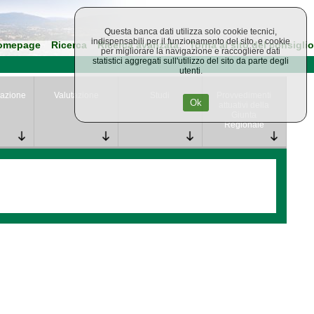
Questa banca dati utilizza solo cookie tecnici,
indispensabili per il funzionamento del sito, e cookie
omepage
Ricerca
Ricerca avanzata
Torna al sito del consiglio
per migliorare la navigazione e raccogliere dati
statistici aggregati sull'utilizzo del sito da parte degli
utenti.
azione
Valutazione
Studi
Provvedimenti
Ok
attuativi della
Giunta
Regionale