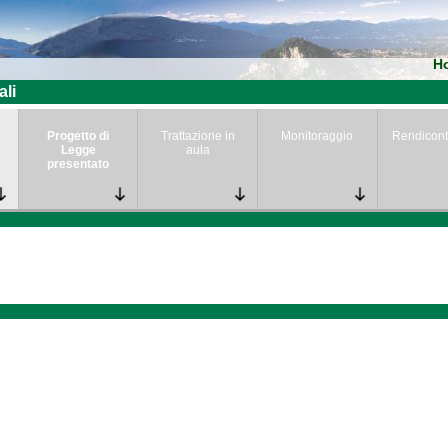
H
ali
Progetto di
Trattazione in
Monitoraggio
Rendicont
Legge
aula
presentato