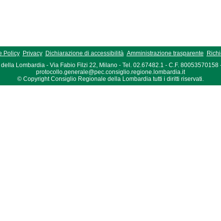
 Policy
Privacy
Dichiarazione di accessibilità
Amministrazione trasparente
Richi
della Lombardia - Via Fabio Filzi 22, Milano - Tel. 02.67482.1 - C.F. 80053570158
protocollo.generale@pec.consiglio.regione.lombardia.it
© Copyright Consiglio Regionale della Lombardia tutti i diritti riservati.