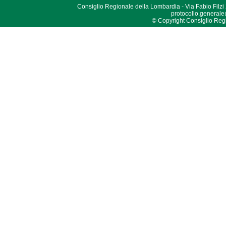
Consiglio Regionale della Lombardia - Via Fabio Filzi
protocollo.generale
© Copyright Consiglio Region