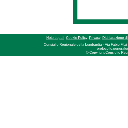
Note Legali
Cookie Policy
Privacy
Dichiarazione di 
Consiglio Regionale della Lombardia - Via Fabio Filzi
protocollo.generale
© Copyright Consiglio Region