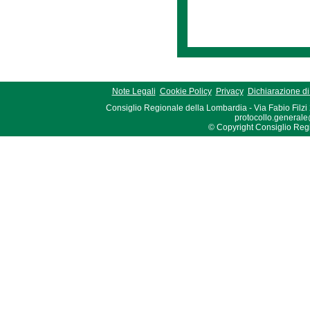
Note Legali
Cookie Policy
Privacy
Dichiarazione di 
Consiglio Regionale della Lombardia - Via Fabio Filzi
protocollo.generale
© Copyright Consiglio Region