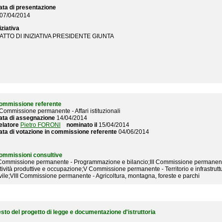
ata di presentazione
07/04/2014
iziativa
ATTO DI INIZIATIVA PRESIDENTE GIUNTA
ommissione referente
 Commissione permanente - Affari istituzionali
ata di assegnazione
14/04/2014
elatore
Pietro FORONI
nominato il
15/04/2014
ata di votazione in commissione referente
04/06/2014
ommissioni consultive
 Commissione permanente - Programmazione e bilancio;III Commissione permanente 
ttività produttive e occupazione;V Commissione permanente - Territorio e infrastr
vile;VIII Commissione permanente - Agricoltura, montagna, foreste e parchi
esto del progetto di legge e documentazione d'istruttoria