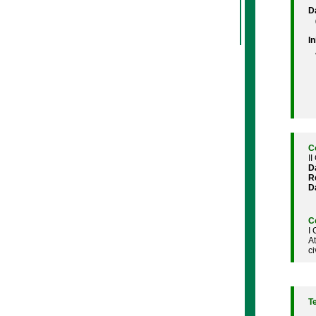
D
In
C
II
D
R
D
C
I
A
ci
T