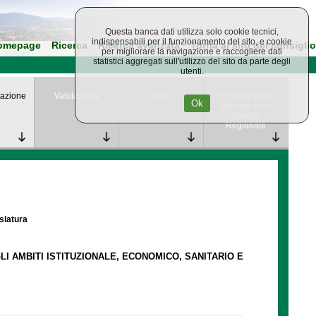
Questa banca dati utilizza solo cookie tecnici,
indispensabili per il funzionamento del sito, e cookie
omepage
Ricerca
Ricerca avanzata
Torna al sito del consiglio
per migliorare la navigazione e raccogliere dati
statistici aggregati sull'utilizzo del sito da parte degli
utenti.
azione
Valutazione
Studi
Provvedimenti
Ok
attuativi della
Giunta
Regionale
islatura
LI AMBITI ISTITUZIONALE, ECONOMICO, SANITARIO E