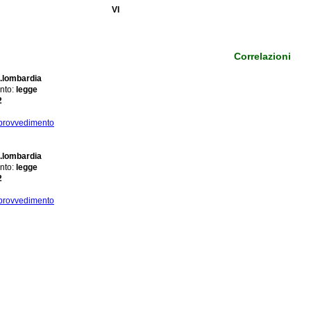
VI
Correlazioni
.lombardia
nto:
legge
2
 provvedimento
.lombardia
nto:
legge
2
 provvedimento