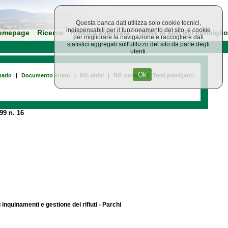
Questa banca dati utilizza solo cookie tecnici,
indispensabili per il funzionamento del sito, e cookie
omepage
Ricerca
Ricerca avanzata
Torna al sito del consiglio
per migliorare la navigazione e raccogliere dati
statistici aggregati sull'utilizzo del sito da parte degli
utenti.
Ok
ario
|
Documento Intero
|
Rif. attivi
|
Rif. passivi
|
Testi previgenti
99 n. 16
 inquinamenti e gestione dei rifiuti - Parchi