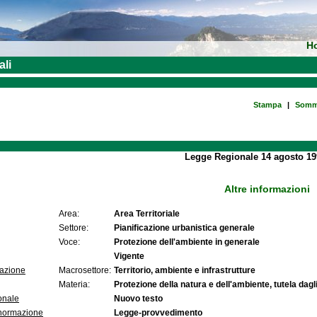
H
ali
Stampa
|
Somm
Legge Regionale 14 agosto 19
Altre informazioni
Area:
Area Territoriale
Settore:
Pianificazione urbanistica generale
Voce:
Protezione dell'ambiente in generale
Vigente
lazione
Macrosettore:
Territorio, ambiente e infrastrutture
Materia:
Protezione della natura e dell'ambiente, tutela dagli
onale
Nuovo testo
 normazione
Legge-provvedimento