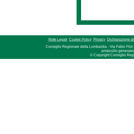
Note Legali
Cookie Policy
Privacy
Dichiarazione di 
Consiglio Regionale della Lombardia - Via Fabio Filzi
protocollo.generale
© Copyright Consiglio Region