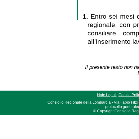
1.
Entro sei mesi d
regionale, con p
consiliare comp
all’inserimento la
Il presente testo non ha
Note Legali
Cookie Poli
Consiglio Regionale della Lombardia - Via Fabio Filzi
protocollo.generale
© Copyright Consiglio Region