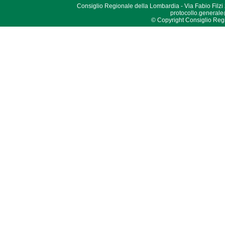
Consiglio Regionale della Lombardia - Via Fabio Filzi
protocollo.generale
© Copyright Consiglio Region