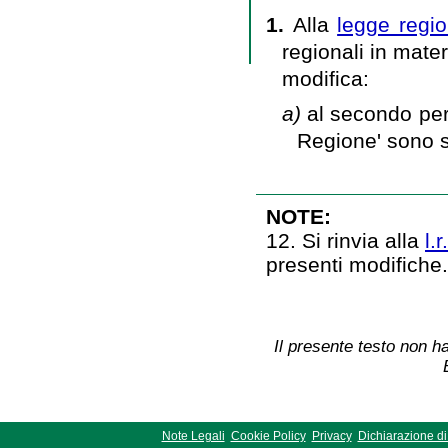
1.
Alla
legge regio
regionali in mate
modifica:
a)
al secondo peri
Regione' sono 
NOTE:
12. Si rinvia alla
l.
presenti modifiche
Il presente testo non ha
Note Legali
Cookie Policy
Privacy
Dichiarazione di 