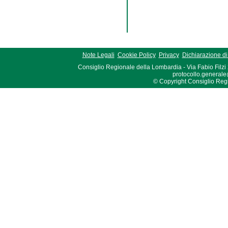
Note Legali
Cookie Policy
Privacy
Dichiarazione di 
Consiglio Regionale della Lombardia - Via Fabio Filzi
protocollo.generale
© Copyright Consiglio Region