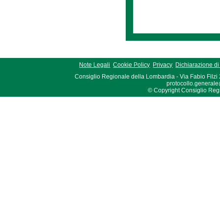
Note Legali
Cookie Policy
Privacy
Dichiarazione di 
Consiglio Regionale della Lombardia - Via Fabio Filzi
protocollo.generale
© Copyright Consiglio Region