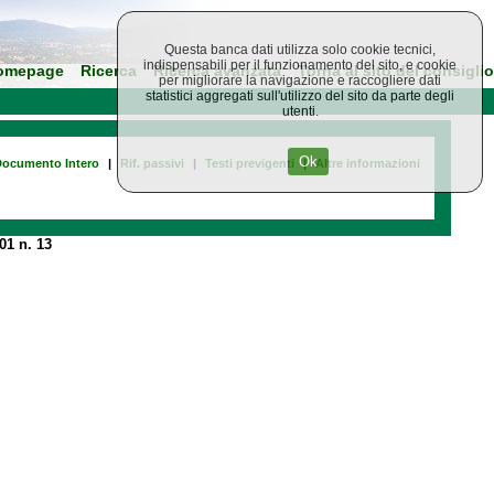
Questa banca dati utilizza solo cookie tecnici,
indispensabili per il funzionamento del sito, e cookie
omepage
Ricerca
Ricerca avanzata
Torna al sito del consiglio
per migliorare la navigazione e raccogliere dati
statistici aggregati sull'utilizzo del sito da parte degli
utenti.
Ok
ocumento Intero
|
Rif. passivi
|
Testi previgenti
|
Altre informazioni
01 n. 13