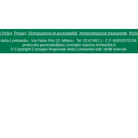
 Policy
Privacy
Dichiarazione di accessibilità
Amministrazione trasparente
Richi
della Lombardia - Via Fabio Filzi 22, Milano - Tel. 02.67482.1 - C.F. 80053570158
protocollo.generale@pec.consiglio.regione.lombardia.it
© Copyright Consiglio Regionale della Lombardia tutti i diritti riservati.