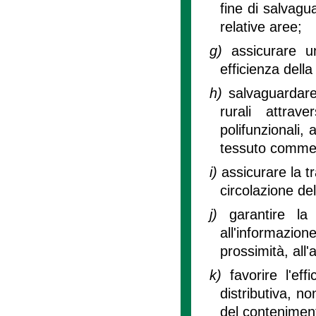
fine di salvagua
relative aree;
g)
assicurare un
efficienza della 
h)
salvaguardare
rurali attrav
polifunzionali, 
tessuto commer
i)
assicurare la t
circolazione del
j)
garantire la
all'informazio
prossimità, all'
k)
favorire l'ef
distributiva, no
del conteniment