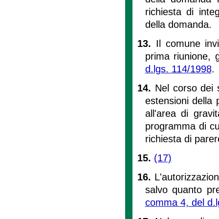
richiesta di int
della domanda.
13.
Il comune invi
prima riunione, gl
d.lgs. 114/1998
.
14.
Nel corso dei s
estensioni della 
all'area di grav
programma di cui 
richiesta di parer
15.
(17)
16.
L'autorizzazion
salvo quanto prev
comma 4, del d.l