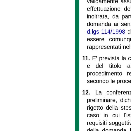
validamente assun
effettuazione d
inoltrata, da pa
domanda ai sensi 
d.lgs 114/1998
de
essere comunqu
rappresentati nel
11.
E’ prevista la c
e del titolo ab
procedimento rel
secondo le proced
12.
La conferenza
preliminare, dic
rigetto della st
caso in cui l'is
requisiti soggetti
della domanda l