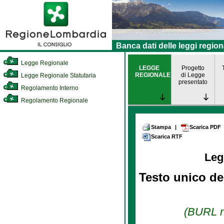
Banca dati delle leggi region
Legge Regionale
LEGGE
Progetto
REGIONALE
di Legge
Legge Regionale Statutaria
presentato
Regolamento Interno
Regolamento Regionale
Stampa
|
Scarica PDF
Scarica RTF
Leg
Testo unico de
(BURL n.