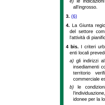
e)
le indicazio
all'ingrosso.
3.
(6)
4.
La Giunta regio
del settore comm
l'attività di piani
4 bis.
I criteri ur
enti locali preved
a)
gli indirizzi 
insediamenti c
territorio ver
commerciale es
b)
le condizio
l’individuazione
idonee per la l