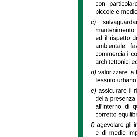
con particolar
piccole e medi
c)
salvaguard
mantenimento d
ed il rispetto d
ambientale, fa
commerciali con
architettonici e
d)
valorizzare la
tessuto urbano e
e)
assicurare il 
della presenza 
all'interno di 
corretto equilib
f)
agevolare gli 
e di medie impr