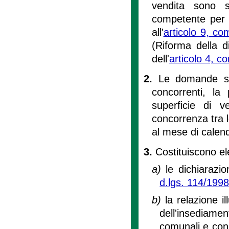
vendita sono s
competente per te
all'
articolo 9, c
(Riforma della d
dell'
articolo 4, 
2.
Le domande so
concorrenti, la 
superficie di 
concorrenza tra 
al mese di calend
3.
Costituiscono e
a)
le dichiarazion
d.lgs. 114/199
b)
la relazione i
dell'insediam
comunali e con i