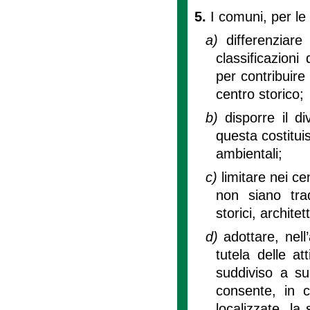
5.
I comuni, per le f
a)
differenziare
classificazioni
per contribuire
centro storico;
b)
disporre il d
questa costituis
ambientali;
c)
limitare nei ce
non siano trad
storici, archite
d)
adottare, nel
tutela delle at
suddiviso a su
consente, in c
localizzate, la