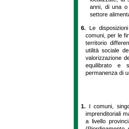
anni, di una o
settore aliment
6.
Le disposizion
comuni, per le fin
territorio differ
utilità sociale d
valorizzazione d
equilibrato e 
permanenza di una
1.
I comuni, singo
imprenditoriali 
a livello provin
(Riordinamento 