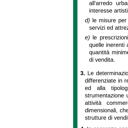
all’arredo urba
interesse artist
d)
le misure per
servizi ed attr
e)
le prescrizion
quelle inerenti 
quantità minime
di vendita.
3.
Le determinazi
differenziate in 
ed alla tipolog
strumentazione ur
attività commer
dimensionali, che
strutture di vendi