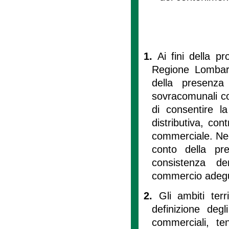
1.
Ai fini della pr
Regione Lombardi
della presenz
sovracomunali co
di consentire l
distributiva, con
commerciale. Negl
conto della pr
consistenza d
commercio adeguat
2.
Gli ambiti terr
definizione degli
commerciali, ten