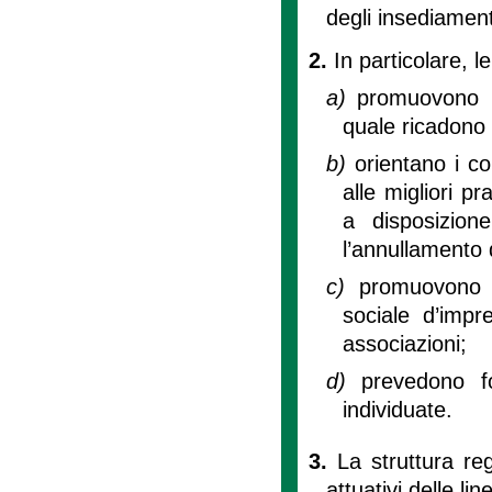
degli insediamenti
2.
In particolare, l
a)
promuovono lo
quale ricadono 
b)
orientano i co
alle migliori p
a disposizione
l’annullamento 
c)
promuovono l
sociale d’impr
associazioni;
d)
prevedono f
individuate.
3.
La struttura re
attuativi delle lin