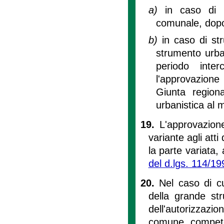
a)
in caso di p
comunale, dopo 
b)
in caso di st
strumento urban
periodo inter
l'approvazione
Giunta region
urbanistica al
19.
L'approvazion
variante agli atti
la parte variata,
del d.lgs. 114/19
20.
Nel caso di cu
della grande str
dell'autorizzazio
comune compete