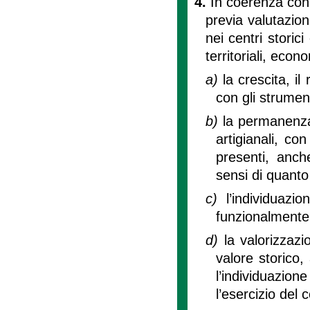
4.
In coerenza con 
previa valutazio
nei centri storici
territoriali, eco
a)
la crescita, il
con gli strumen
b)
la permanenza d
artigianali, co
presenti, anch
sensi di quanto
c)
l’individuazi
funzionalmente 
d)
la valorizzazi
valore storico,
l’individuazione
l’esercizio del