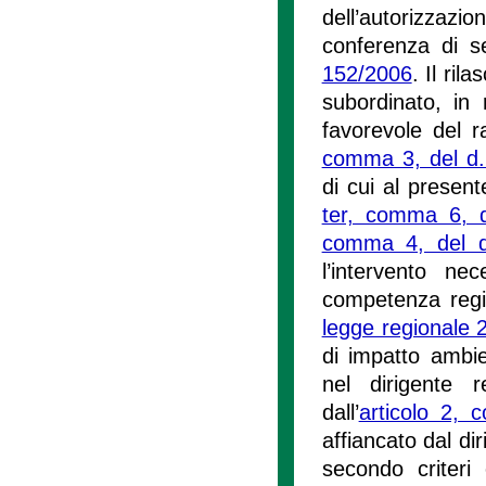
dell’autorizzazio
conferenza di ser
152/2006
. Il ril
subordinato, in 
favorevole del r
comma 3, del d.
di cui al present
ter, comma 6, d
comma 4, del d
l’intervento ne
competenza regi
legge regionale 
di impatto ambie
nel dirigente 
dall’
articolo 2, 
affiancato dal d
secondo criteri