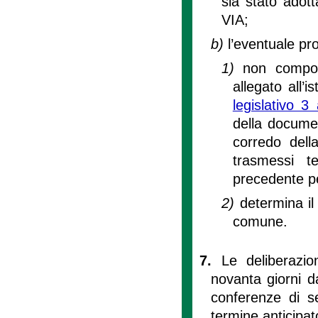
sia stato adott
VIA;
b)
l’eventuale pr
1)
non comport
allegato all’is
legislativo 3
della documen
corredo dell
trasmessi t
precedente p
2)
determina il
comune.
7.
Le deliberazio
novanta giorni d
conferenze di se
termine anticipat