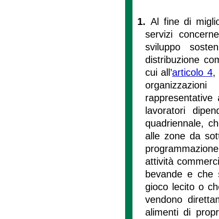
1.
Al fine di migli
servizi concern
sviluppo sosten
distribuzione com
cui all’
articolo 4
,
organizzazion
rappresentative a
lavoratori dipe
quadriennale, ch
alle zone da sotto
programmazione r
attività commerc
bevande e che so
gioco lecito o c
vendono direttam
alimenti di prop