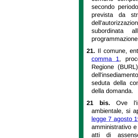
secondo periodo
prevista da st
dell'autorizzazi
subordinata a
programmazione 
21.
Il comune, entr
comma 1
, proc
Regione (BURL) 
dell'insediamen
seduta della con
della domanda.
21 bis.
Ove l’i
ambientale, si ap
legge 7 agosto 1
amministrativo e 
atti di assens