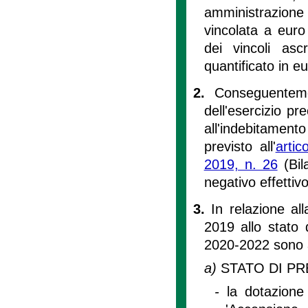
amministrazion
vincolata a euro
dei vincoli asc
quantificato in e
2.
Conseguenteme
dell'esercizio p
all'indebitamen
previsto all'
arti
2019, n. 26
(Bil
negativo effettiv
3.
In relazione all
2019 allo stato 
2020-2022 sono a
a)
STATO DI PR
-
la dotazione