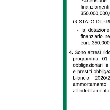
'Accensione 
finanziamen
350.000.000,
b)
STATO DI PR
-
la dotazion
finanziario n
euro 350.000
4.
Sono altresì rido
programma 01 '
obbligazionari'
e prestiti obbliga
bilancio 2020
ammortamento p
all'indebitamento 