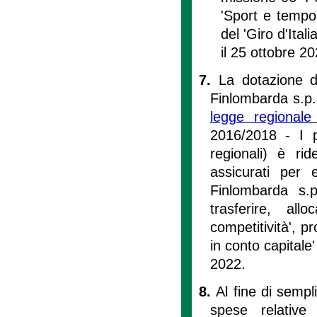
'Sport e tempo 
del 'Giro d'Ital
il 25 ottobre 20
7.
La dotazione d
Finlombarda s.p.a
legge regional
2016/2018 - I p
regionali) è ri
assicurati per 
Finlombarda s.
trasferire, al
competitività', 
in conto capitale'
2022.
8.
Al fine di sempl
spese relative a