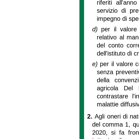
riferiti all'a
servizio di p
impegno di spes
d)
per il valor
relativo al ma
del conto corr
dell'istituto di 
e)
per il valore 
senza preventi
della convenz
agricola Del B
contrastare l'
malattie diffus
2.
Agli oneri di na
del comma 1, quan
2020, si fa fron