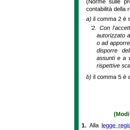
(Norme sulle pr
contabilità della 
a)
il comma 2 è s
'2. Con l'accet
autorizzato 
o ad apporre s
disporre de
assunti e a v
rispettive sc
b)
il comma 5 è 
(Modif
1.
Alla
legge reg