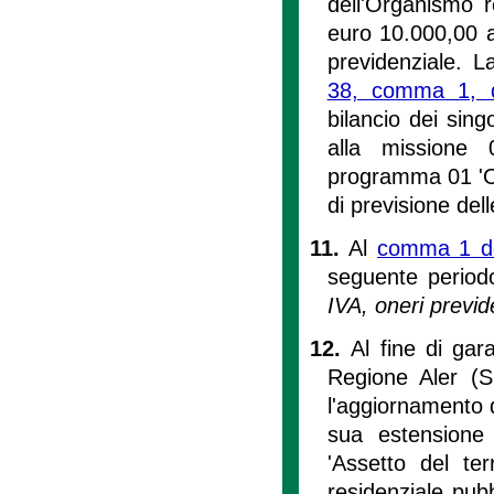
dell'Organismo r
euro 10.000,00 an
previdenziale. La
38, comma 1, d
bilancio dei sing
alla missione 0
programma 01 'Orga
di previsione del
11.
Al
comma 1 del
seguente perio
IVA, oneri previde
12.
Al fine di gar
Regione Aler (SI
l'aggiornamento d
sua estensione
'Assetto del ter
residenziale pubb