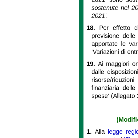
sostenute nel 2
2021'.
18.
Per effetto d
previsione dell
apportate le var
'Variazioni di ent
19.
Ai maggiori on
dalle disposizio
risorse/riduzio
finanziaria delle
spese' (Allegato 
(Modifi
1.
Alla
legge regi