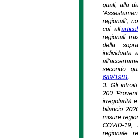
quali, alla d
'Assestamen
regionali', 
cui all'
artic
regionali tr
della sopra
individuata
all'accertam
secondo qu
689/1981
.
3. Gli introi
200 'Proventi
irregolarità e
bilancio 2020
misure regio
COVID-19, a
regionale r