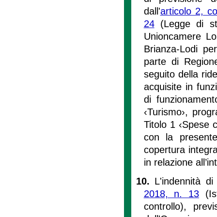
dall'
articolo 2, 
24
(Legge di sta
Unioncamere Lo
Brianza-Lodi per
parte di Region
seguito della rid
acquisite in funz
di funzionament
‹Turismo›, progr
Titolo 1 ‹Spese c
con la presente
copertura integr
in relazione all’i
10.
L'indennità di 
2018, n. 13
(Ist
controllo), pre