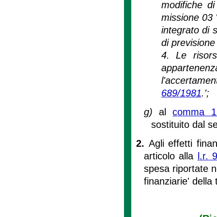
modifiche di
missione 03 
integrato di 
di previsione
4. Le risor
appartenenz
l'accertament
689/1981
.';
g)
al
comma 1 d
sostituito dal 
2.
Agli effetti fin
articolo alla
l.r.
spesa riportate n
finanziarie' della