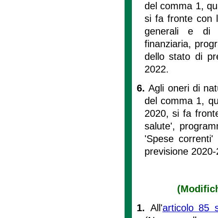
del comma 1, quan
si fa fronte con l
generali e di
finanziaria, prog
dello stato di p
2022.
6.
Agli oneri di na
del comma 1, quan
2020, si fa front
salute', programm
'Spese correnti'
previsione 2020-
(Modifich
1.
All'
articolo 85