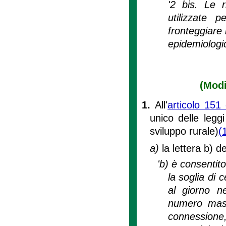
'2 bis. Le 
utilizzate p
fronteggiare
epidemiologi
(Modi
1.
All'
articolo 151
unico delle leggi
sviluppo rurale)
(
a)
la lettera b) 
'b) è consentit
la soglia di 
al giorno ne
numero massi
connessione, 