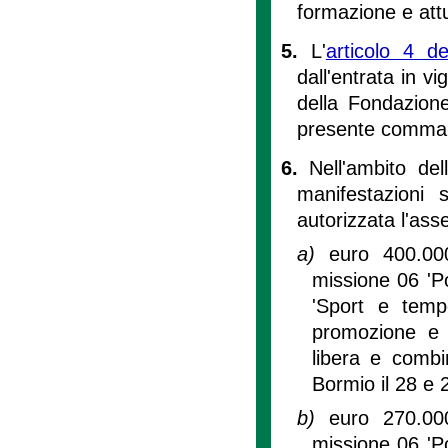
formazione e attu
5.
L'
articolo 4 de
dall'entrata in v
della Fondazione
presente comma
6.
Nell'ambito del
manifestazioni 
autorizzata l'ass
a)
euro 400.00
missione 06 'Po
'Sport e tempo
promozione e 
libera e comb
Bormio il 28 e
b)
euro 270.00
missione 06 'Po