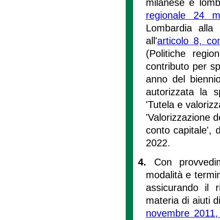
milanese e lomb
regionale 24 
Lombardia alla 
all'
articolo 8, c
(Politiche regio
contributo per s
anno del bienni
autorizzata la 
'Tutela e valorizz
'Valorizzazione de
conto capitale', 
2022.
4.
Con provvedim
modalità e termin
assicurando il r
materia di aiuti di
novembre 2011,