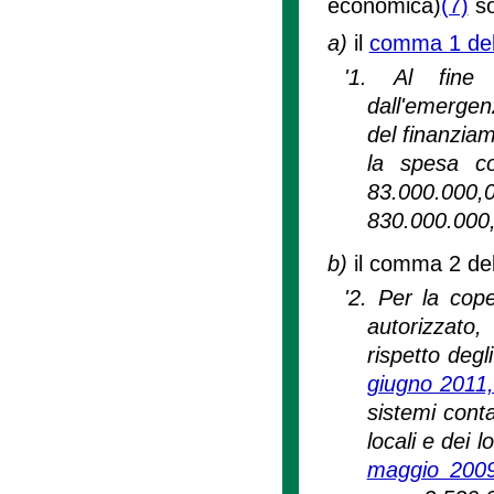
economica)
(7)
so
a)
il
comma 1 dell
'1. Al fine 
dall'emerge
del finanziam
la spesa co
83.000.000,
830.000.000,
b)
il comma 2 dell
'2. Per la cop
autorizzato,
rispetto deg
giugno 2011,
sistemi conta
locali e dei 
maggio 2009