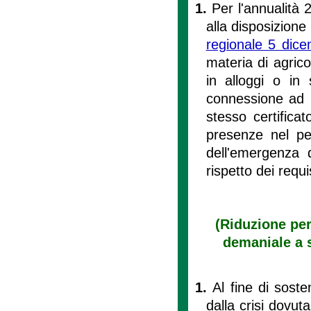
1.
Per l'annualità 
alla disposizione d
regionale 5 dic
materia di agrico
in alloggi o in s
connessione ad u
stesso certifica
presenze nel per
dell'emergenza d
rispetto dei requis
(Riduzione per
demaniale a s
1.
Al fine di soste
dalla crisi dovu