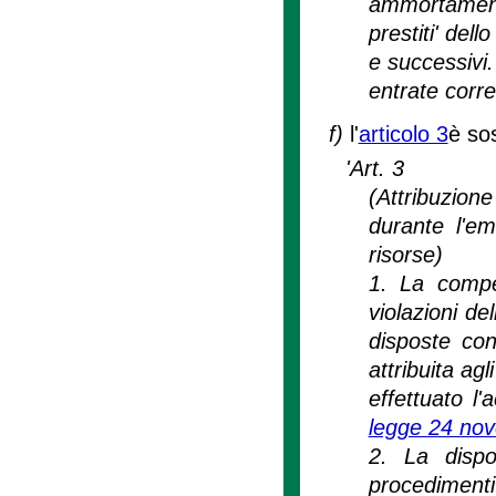
ammortamento
prestiti' del
e successivi.
entrate corren
f)
l'
articolo 3
è sos
'Art. 3
(Attribuzione
durante l'e
risorse)
1. La compe
violazioni d
disposte con
attribuita ag
effettuato l
legge 24 no
2. La disp
procedimenti