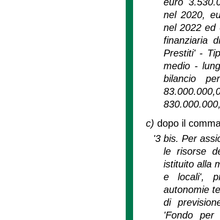
euro 3.530.
nel 2020, e
nel 2022 ed 
finanziaria 
Prestiti' - T
medio - lung
bilancio p
83.000.000,
830.000.000,
c)
dopo il comma 
'3 bis. Per ass
le risorse 
istituito alla
e locali', 
autonomie ter
di previsio
'Fondo per 