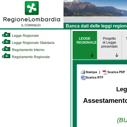
Banca dati delle leggi region
Legge Regionale
LEGGE
Progetto
REGIONALE
di Legge
Legge Regionale Statutaria
presentato
Regolamento Interno
Regolamento Regionale
Stampa
|
Scarica PDF
Scarica RTF
Leg
Assestamento 
(BU