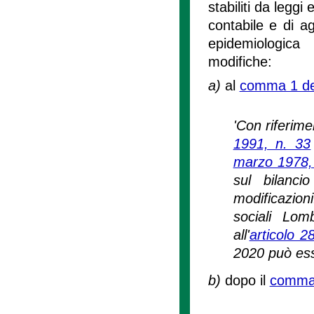
stabiliti da leggi
contabile e di a
epidemiologic
modifiche:
a)
al
comma 1 del
'Con riferimen
1991, n. 33
marzo 1978,
sul bilanci
modificazion
sociali Lom
all'
articolo 2
2020 può esse
b)
dopo il
comma 2