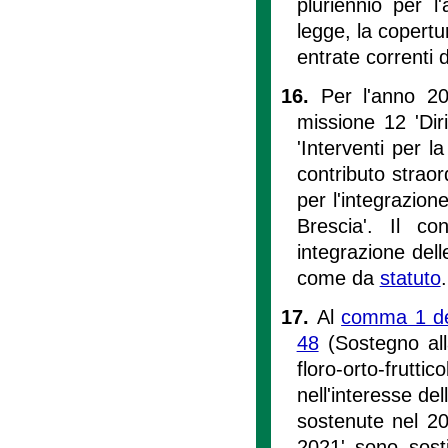
pluriennio per l
legge, la copertur
entrate correnti di
16.
Per l'anno 20
missione 12 'Diri
'Interventi per l
contributo straor
per l'integrazion
Brescia'. Il co
integrazione dell
come da
statuto
.
17.
Al
comma 1 del
48
(Sostegno all
floro-orto-frut
nell'interesse de
sostenute nel 2
2021' sono sosti