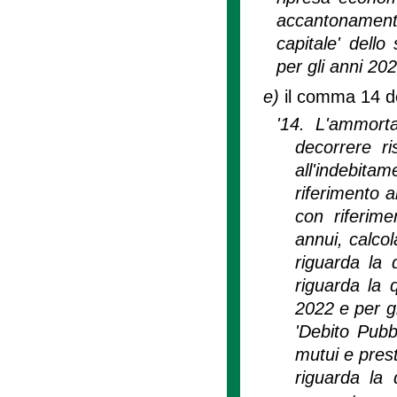
accantonamenti'
capitale' dello
per gli anni 20
e)
il comma 14 del
'14. L'ammort
decorrere r
all'indebita
riferimento 
con riferime
annui, calco
riguarda la 
riguarda la 
2022 e per gl
'Debito Pub
mutui e prest
riguarda la