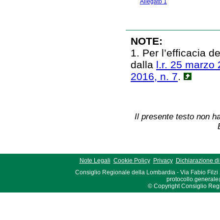
Allegato 1
NOTE:
1. Per l’efficacia 
dalla
l.r. 25 marzo 
2016, n. 7
.
Il presente testo non ha
Note Legali
Cookie Policy
Privacy
Dichiarazione di 
Consiglio Regionale della Lombardia - Via Fabio Filzi
protocollo.generale
© Copyright Consiglio Region