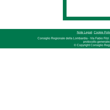
Note Legali
Cookie Poli
Consiglio Regionale della Lombardia - Via Fabio Filzi
protocollo.generale
© Copyright Consiglio Region