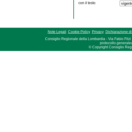
con il testo
Note Legali
Cookie Policy
Privacy
Dichiarazione di 
Consiglio Regionale della Lombardia - Via Fabio Filzi
protocollo.generale
© Copyright Consiglio Region