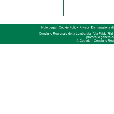
Note Legali
Cookie Policy
Privacy
Dichiarazione di 
Consiglio Regionale della Lombardia - Via Fabio Filzi
protocollo.generale
© Copyright Consiglio Region