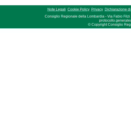
Note Legali
Cookie Policy
Privacy
Dichiarazione di 
Consiglio Regionale della Lombardia - Via Fabio Filzi
protocollo.generale
© Copyright Consiglio Region