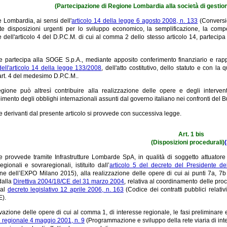
(Partecipazione di Regione Lombardia alla società di gesti
 Lombardia, ai sensi dell'
articolo 14 della legge 6 agosto 2008, n. 133
(Conversio
te disposizioni urgenti per lo sviluppo economico, la semplificazione, la compe
 e dell'articolo 4 del D.P.C.M. di cui al comma 2 dello stesso articolo 14, partec
 partecipa alla SOGE S.p.A., mediante apposito conferimento finanziario e rapp
ll'articolo 14 della legge 133/2008
, dell'atto costitutivo, dello statuto e con la
rt. 4 del medesimo D.P.C.M..
gione può altresì contribuire alla realizzazione delle opere e degli interve
mento degli obblighi internazionali assunti dal governo italiano nei confronti del B
e derivanti dal presente articolo si provvede con successiva legge.
Art. 1 bis
(Disposizioni procedurali)
(
 provvede tramite Infrastrutture Lombarde SpA, in qualità di soggetto attuatore 
regionali e sovraregionali, istituito dall’
articolo 5 del decreto del Presidente de
one dell’EXPO Milano 2015), alla realizzazione delle opere di cui ai punti 7a, 7b
alla
Direttiva 2004/18/CE del 31 marzo 2004
, relativa al coordinamento delle proce
dal
decreto legislativo 12 aprile 2006, n. 163
(Codice dei contratti pubblici relativ
).
vazione delle opere di cui al comma 1, di interesse regionale, le fasi preliminare e 
e regionale 4 maggio 2001, n. 9
(Programmazione e sviluppo della rete viaria di in