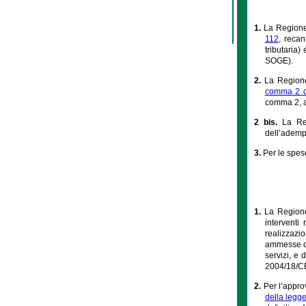
1.
La Regione
112
, recan
tributaria)
SOGE).
2.
La Regione
comma 2 de
comma 2, a
2 bis.
La Re
dell’adempi
3.
Per le spes
1.
La Regione
interventi 
realizzazi
ammesse d
servizi, e 
2004/18/CE
2.
Per l’appro
della legg