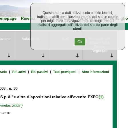
Questa banca dati utilizza solo cookie tecnici,
indispensabili per il funzionamento del sito, e cookie
omepage
Ricerca
Ricerca avanzata
Torna al sito del consiglio
per migliorare la navigazione e raccogliere dati
statistici aggregati sull'utilizzo del sito da parte degli
utenti.
azione
Valutazione
Studi
Provvedimenti
Ok
attuativi della
Giunta
Regionale
ario
|
Rif. attivi
|
Rif. passivi
|
Testi previgenti
|
Altre informazioni
2008
, n. 30
p.A.’ e altre disposizioni relative all’evento EXPO
(1)
ovembre 2008 )
11-25;30