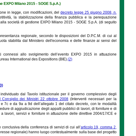
one EXPO Milano 2015 - SOGE S.p.A.)
ne in legge, con modificazioni, del
decreto legge 25 giugno 2008, n.
titività, la stabilizzazione della finanza pubblica e la perequazione
ipa alla società di gestione EXPO Milano 2015 - SOGE S.p.A. (di seguito
resentanza regionale, secondo le disposizioni del D.P.C.M. di cui al
 quota stabilita dal Ministero dell'economia e delle finanze ai sensi del
nti connessi allo svolgimento dell’evento EXPO 2015 in attuazione
ureau International des Expositions (BIE).
(2)
3)
individuato dal Tavolo istituzionale per il governo complessivo degli
l Consiglio dei Ministri 22 ottobre 2008
(Interventi necessari per la
 e 7c e da 9a a 9d dell’allegato 1 del citato decreto, con le modalità
dure di aggiudicazione degli appalti pubblici di lavori, di forniture e di
i a lavori, servizi e forniture in attuazione delle direttive 2004/17/CE e
conclusiva della conferenza di servizi di cui all’
articolo 19, comma 2,
teresse regionale) hanno luogo contestualmente sulla base del progetto