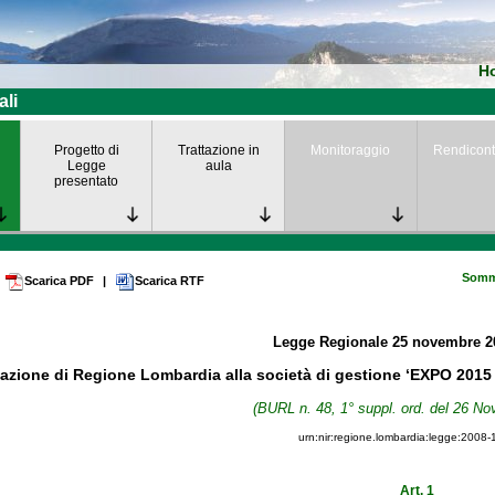
H
ali
Progetto di
Trattazione in
Monitoraggio
Rendicont
Legge
aula
presentato
Somm
Scarica PDF
|
Scarica RTF
Legge Regionale
25 novembre 
azione di Regione Lombardia alla società di gestione ‘EXPO 2015 S.
(BURL n. 48, 1° suppl. ord. del 26 N
urn:nir:regione.lombardia:legge:2008-
Art. 1