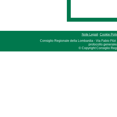
Note Legali
Cookie Poli
Consiglio Regionale della Lombardia - Via Fabio Filzi
protocollo.generale
© Copyright Consiglio Region