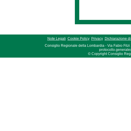
Note Legali
Cookie Policy
Privacy
Dichiarazione di 
Consiglio Regionale della Lombardia - Via Fabio Filzi
protocollo.generale
© Copyright Consiglio Region