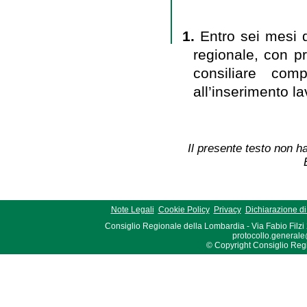
1.
Entro sei mesi d
regionale, con p
consiliare comp
all’inserimento la
Il presente testo non ha
Note Legali
Cookie Policy
Privacy
Dichiarazione di 
Consiglio Regionale della Lombardia - Via Fabio Filzi
protocollo.generale
© Copyright Consiglio Region