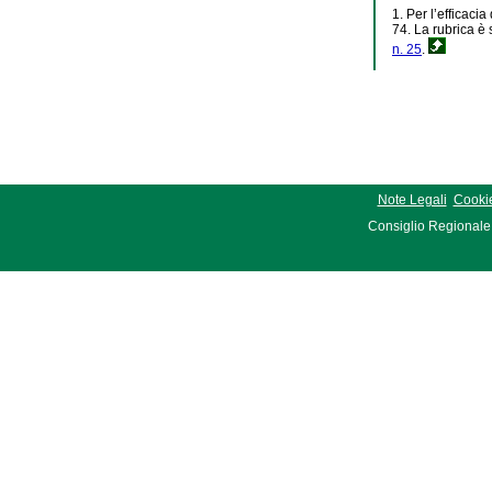
1. Per l’efficaci
74. La rubrica è s
n. 25
.
Note Legali
Cookie
Consiglio Regionale 