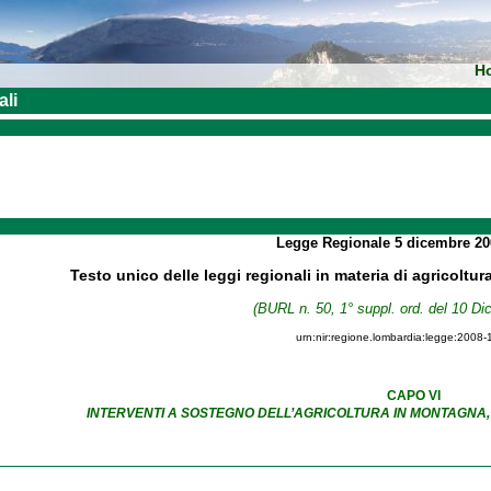
H
ali
Legge Regionale
5 dicembre 2
Testo unico delle leggi regionali in materia di agricoltur
(BURL n. 50, 1° suppl. ord. del 10 D
urn:nir:regione.lombardia:legge:2008-
CAPO VI
INTERVENTI A SOSTEGNO DELL’AGRICOLTURA IN MONTAGNA, N