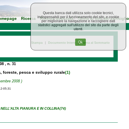
Questa banca dati utilizza solo cookie tecnici,
indispensabili per il funzionamento del sito, e cookie
omepage
Ricerca
Ricerca avanzata
Torna al sito del consiglio
per migliorare la navigazione e raccogliere dati
statistici aggregati sull'utilizzo del sito da parte degli
utenti.
Ok
Stampa
|
Documento Intero
|
Torna al Sommario
008
, n. 31
a, foreste, pesca e sviluppo rurale
(1)
icembre 2008 )
12-05;31
ELL'ALTA PIANURA E IN COLLINA(74)