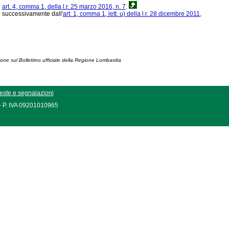
i
art. 4, comma 1, della l.r. 25 marzo 2016, n. 7
.
 successivamente dall'
art. 1, comma 1, lett. u) della l.r. 28 dicembre 2011,
ione sul Bollettino ufficiale della Regione Lombardia
este e segnalazioni
 - P. IVA 09201010965