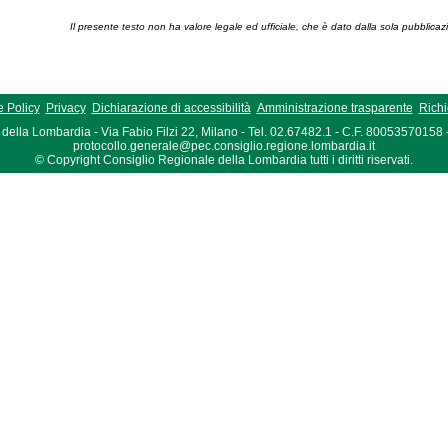
Il presente testo non ha valore legale ed ufficiale, che è dato dalla sola pubblicaz
 Policy
Privacy
Dichiarazione di accessibilità
Amministrazione trasparente
Richi
della Lombardia - Via Fabio Filzi 22, Milano - Tel. 02.67482.1 - C.F. 80053570158
protocollo.generale@pec.consiglio.regione.lombardia.it
© Copyright Consiglio Regionale della Lombardia tutti i diritti riservati.