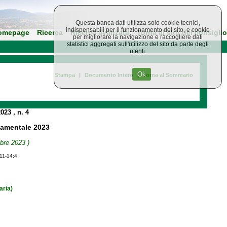
Questa banca dati utilizza solo cookie tecnici,
indispensabili per il funzionamento del sito, e cookie
omepage
Ricerca
Ricerca avanzata
Torna al sito del consiglio
per migliorare la navigazione e raccogliere dati
statistici aggregati sull'utilizzo del sito da parte degli
utenti.
Ok
Stampa
|
Documento Intero
|
Torna al Sommario
2023
, n. 4
namentale 2023
bre 2023 )
-11-14;4
aria)