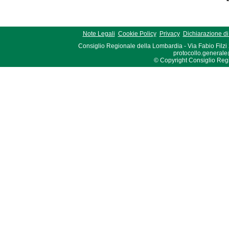
Note Legali
Cookie Policy
Privacy
Dichiarazione di 
Consiglio Regionale della Lombardia - Via Fabio Filzi
protocollo.generale
© Copyright Consiglio Region