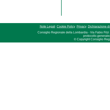
Note Legali
Cookie Policy
Privacy
Dichiarazione di 
Consiglio Regionale della Lombardia - Via Fabio Filzi
protocollo.generale
© Copyright Consiglio Region