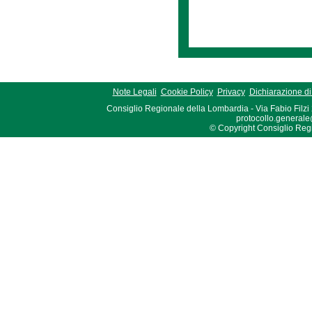
Note Legali
Cookie Policy
Privacy
Dichiarazione di 
Consiglio Regionale della Lombardia - Via Fabio Filzi
protocollo.generale
© Copyright Consiglio Region