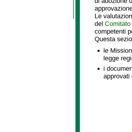
di adozione d
approvazione
Le valutazio
del
Comitato 
competenti p
Questa sezio
le Mission
legge reg
i document
approvati 