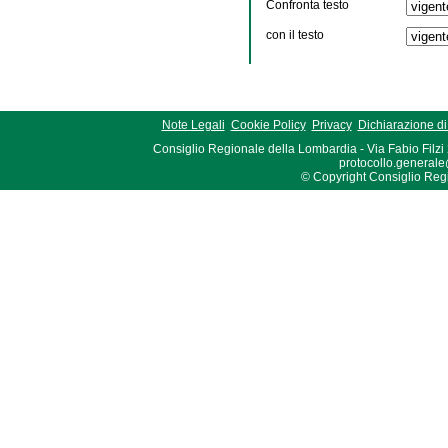
Confronta testo
con il testo
Note Legali
Cookie Policy
Privacy
Dichiarazione di 
Consiglio Regionale della Lombardia - Via Fabio Filzi
protocollo.generale
© Copyright Consiglio Region