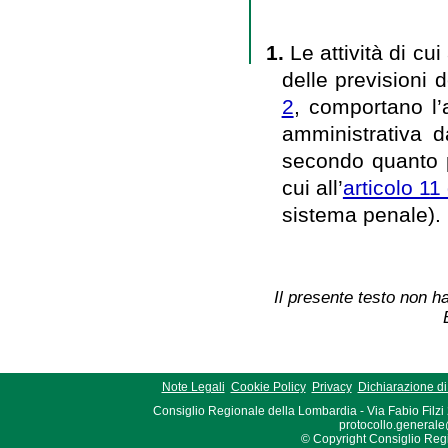
1.
Le attività di cui 
delle previsioni 
2
, comportano l’
amministrativa 
secondo quanto p
cui all’
articolo 1
sistema penale).
Il presente testo non ha
Note Legali
Cookie Policy
Privacy
Dichiarazione di 
Consiglio Regionale della Lombardia - Via Fabio Filzi
protocollo.generale
© Copyright Consiglio Region