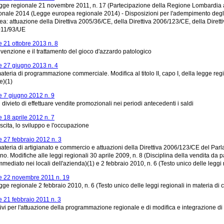
egge regionale 21 novembre 2011, n. 17 (Partecipazione della Regione Lombardia al
onale 2014 (Legge europea regionale 2014) - Disposizioni per l'adempimento degli 
ea: attuazione della Direttiva 2005/36/CE, della Direttiva 2006/123/CE, della Dirett
2011/93/UE
 21 ottobre 2013 n. 8
venzione e il trattamento del gioco d'azzardo patologico
 27 giugno 2013 n. 4
ateria di programmazione commerciale. Modifica al titolo II, capo I, della legge regi
e)(1)
 7 giugno 2012 n. 9
ivieto di effettuare vendite promozionali nei periodi antecedenti i saldi
 18 aprile 2012 n. 7
scita, lo sviluppo e l'occupazione
 27 febbraio 2012 n. 3
materia di artigianato e commercio e attuazioni della Direttiva 2006/123/CE del Par
no. Modifiche alle leggi regionali 30 aprile 2009, n. 8 (Disciplina della vendita da p
mediato nei locali dell'azienda)(1) e 2 febbraio 2010, n. 6 (Testo unico delle leggi 
 22 novembre 2011 n. 19
gge regionale 2 febbraio 2010, n. 6 (Testo unico delle leggi regionali in materia di 
 21 febbraio 2011 n. 3
tivi per l'attuazione della programmazione regionale e di modifica e integrazione di