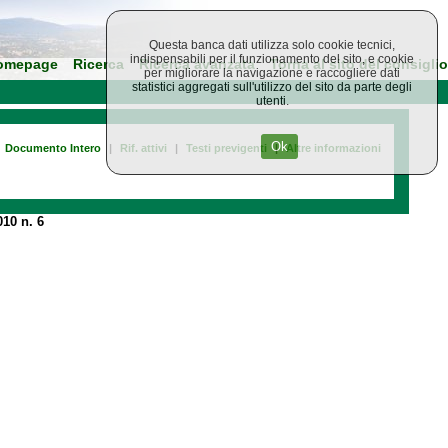
Questa banca dati utilizza solo cookie tecnici,
indispensabili per il funzionamento del sito, e cookie
omepage
Ricerca
Ricerca avanzata
Torna al sito del consiglio
per migliorare la navigazione e raccogliere dati
statistici aggregati sull'utilizzo del sito da parte degli
utenti.
Ok
Documento Intero
|
Rif. attivi
|
Testi previgenti
|
Altre informazioni
10 n. 6