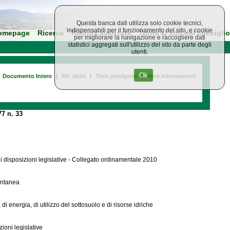
Questa banca dati utilizza solo cookie tecnici,
indispensabili per il funzionamento del sito, e cookie
omepage
Ricerca
Ricerca avanzata
Torna al sito del consiglio
per migliorare la navigazione e raccogliere dati
statistici aggregati sull'utilizzo del sito da parte degli
utenti.
Ok
Documento Intero
|
Rif. attivi
|
Testi previgenti
|
Altre informazioni
7 n. 33
i disposizioni legislative - Collegato ordinamentale 2010
pontanea
di energia, di utilizzo del sottosuolo e di risorse idriche
ioni legislative