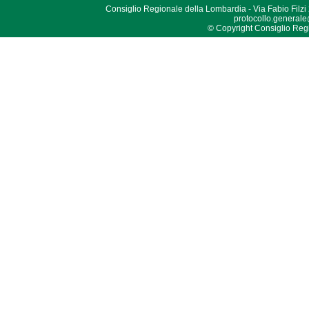
Consiglio Regionale della Lombardia - Via Fabio Filzi
protocollo.generale
© Copyright Consiglio Region