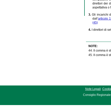
direttori dei
aspettativa o 
3.
Gli incarichi 
dall’
articolo 
(45)
4.
I direttori di 
NOTE:
44. Il comma è sta
45. Il comma è sta
Note Legali
Cookie
Consiglio Regionale 