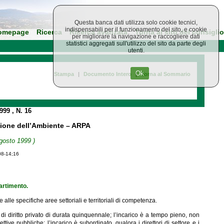
Questa banca dati utilizza solo cookie tecnici,
indispensabili per il funzionamento del sito, e cookie
omepage
Ricerca
Ricerca avanzata
Torna al sito del consiglio
per migliorare la navigazione e raccogliere dati
statistici aggregati sull'utilizzo del sito da parte degli
utenti.
Ok
Stampa
|
Documento Intero
|
Torna al Sommario
1999
, N. 16
ezione dell’Ambiente – ARPA
gosto 1999 )
08-14;16
partimento.
ite alle specifiche aree settoriali e territoriali di competenza.
to di diritto privato di durata quinquennale; l’incarico è a tempo pieno, non
ettive pubbliche; l’incarico è subordinato, qualora i direttori di settore e i