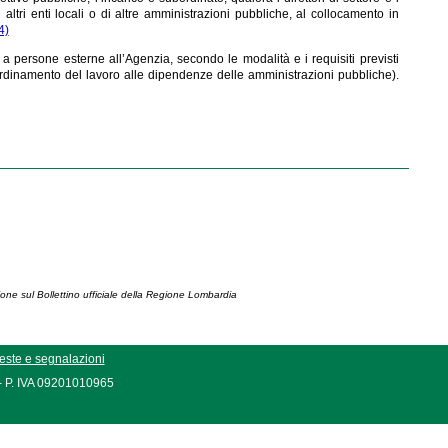
altri enti locali o di altre amministrazioni pubbliche, al collocamento in
4)
e a persone esterne all’Agenzia, secondo le modalità e i requisiti previsti
rdinamento del lavoro alle dipendenze delle amministrazioni pubbliche).
ione sul Bollettino ufficiale della Regione Lombardia
este e segnalazioni
 - P. IVA 09201010965