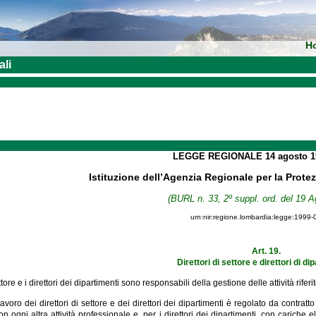
H
ali
LEGGE REGIONALE
14 agosto 
Istituzione dell’Agenzia Regionale per la Prot
(BURL n. 33, 2º suppl. ord. del 19 A
urn:nir:regione.lombardia:legge:1999-
Art. 19.
Direttori di settore e direttori di di
settore e i direttori dei dipartimenti sono responsabili della gestione delle attività rifer
 lavoro dei direttori di settore e dei direttori dei dipartimenti è regolato da contrat
n ogni altra attività professionale e, per i direttori dei dipartimenti, con cariche el