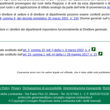
 dipartimenti provengano dai ruoli della Regione o di enti da essa dipendenti o di 
fuori ruolo o all’applicazione di istituto analogo da parte dell’ente di provenienza.
(4
di direttore di settore e di direttore di dipartimento possono essere conferiti anch
19, comma 6, del decreto legislativo 30 marzo 2001, n. 165
(Norme generali sull’o
settore e i direttori dei dipartimenti rispondono funzionalmente al Direttore generale.
to sostituito dall'
art. 3, comma 10, lett. l) della l.r. 6 marzo 2002, n. 4
.
to sostituito dall'
art. 23, comma 1, lett. m) della l.r. 26 maggio 2017, n. 15
.
Il presente testo non ha valore legale ed ufficiale, che è dato dalla sola pubblicaz
 Policy
Privacy
Dichiarazione di accessibilità
Amministrazione trasparente
Richi
della Lombardia - Via Fabio Filzi 22, Milano - Tel. 02.67482.1 - C.F. 80053570158
protocollo.generale@pec.consiglio.regione.lombardia.it
© Copyright Consiglio Regionale della Lombardia tutti i diritti riservati.