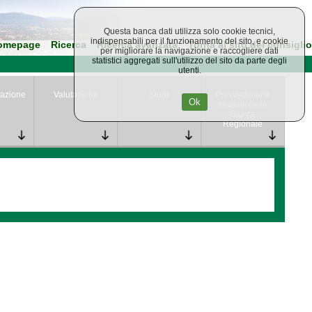
Questa banca dati utilizza solo cookie tecnici,
indispensabili per il funzionamento del sito, e cookie
omepage
Ricerca
Ricerca avanzata
Torna al sito del consiglio
per migliorare la navigazione e raccogliere dati
statistici aggregati sull'utilizzo del sito da parte degli
utenti.
azione
Valutazione
Studi
Provvedimenti
Ok
attuativi della
Giunta
Regionale