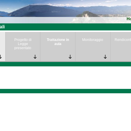
H
ali
Progetto di
Trattazione in
Monitoraggio
Rendicont
Legge
aula
presentato