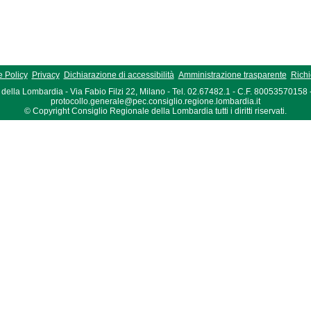
 Policy
Privacy
Dichiarazione di accessibilità
Amministrazione trasparente
Richi
della Lombardia - Via Fabio Filzi 22, Milano - Tel. 02.67482.1 - C.F. 80053570158
protocollo.generale@pec.consiglio.regione.lombardia.it
© Copyright Consiglio Regionale della Lombardia tutti i diritti riservati.