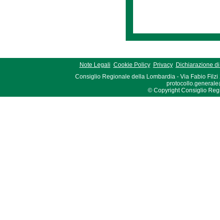
Note Legali
Cookie Policy
Privacy
Dichiarazione di 
Consiglio Regionale della Lombardia - Via Fabio Filzi
protocollo.generale
© Copyright Consiglio Region