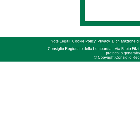
Note Legali
Cookie Policy
Privacy
Dichiarazione di 
Consiglio Regionale della Lombardia - Via Fabio Filzi
protocollo.generale
© Copyright Consiglio Region